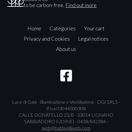
to be carbon-free.
Find out more
Home
Categories
Your cart
Privacy and Cookies
Legal notices
About us
Luce di Gaia - Illuminazione e Ventilazione - DGI SRLS -
P.Iva 03044500308
CALLE DONATELLO 23/B - 33054 LIGNANO
SABBIADORO (UDINE) - 0438/842384 -
web@battivelliweb.com