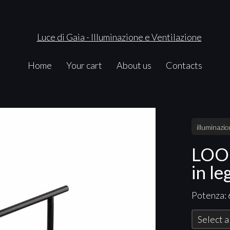
Home
Your cart
About us
Contacts
illuminazi
LOOP
in l
Potenza: 
Select a