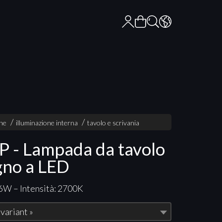
one
illuminazione interna
tavolo e scrivania
 - Lampada da tavolo
egno a LED
6W – Intensità: 2700K
 variant »