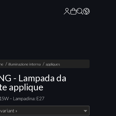
one
illuminazione interna
appliques
G - Lampada da
te applique
 15W – Lampadina: E27
 variant »