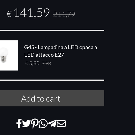
141,59
€
211,79
G45 - Lampadina a LED opaca a
LED attacco E27
5,85
€
7,93
Add to cart