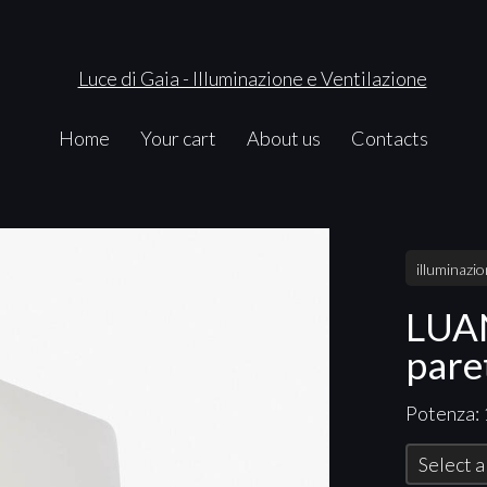
Home
Your cart
About us
Contacts
illuminazi
LUAN
pare
Potenza:
Select a