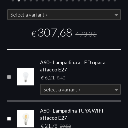
Select a variant »
307,68
€
473,36
A60 - Lampadina a LED opaca
attacco E27
6,21
€
8,42
Select a variant »
A60 - Lampadina TUYA WIFI
attacco E27
21,78
€
29,52