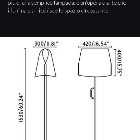
più di una semplice lampada; è un'opera d'arte che
illumina e arricchisce lo spazio circostante.