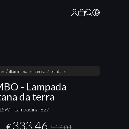
one
illuminazione interna
piantane
BO - Lampada
tana da terra
 15W – Lampadina: E27
333,46
€
513,01