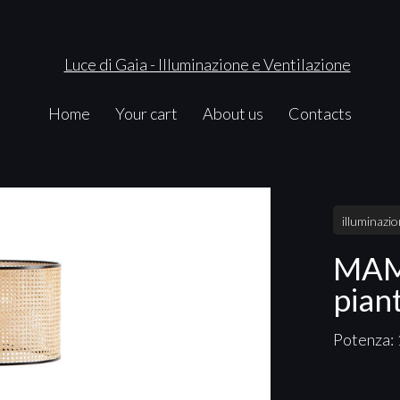
Home
Your cart
About us
Contacts
illuminazi
MAM
pian
Potenza: