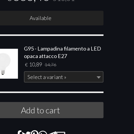
Available
G95 - Lampadina filamento a LED
opaca attacco E27
10,89
€
14,76
Select a variant »
Add to cart