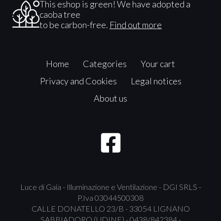
This eshop is green! We have adopted a
caoba tree
to be carbon-free.
Find out more
Home
Categories
Your cart
Privacy and Cookies
Legal notices
About us
Luce di Gaia - Illuminazione e Ventilazione - DGI SRLS -
P.Iva 03044500308
CALLE DONATELLO 23/B - 33054 LIGNANO
SABBIADORO (UDINE) - 0438/842384 -