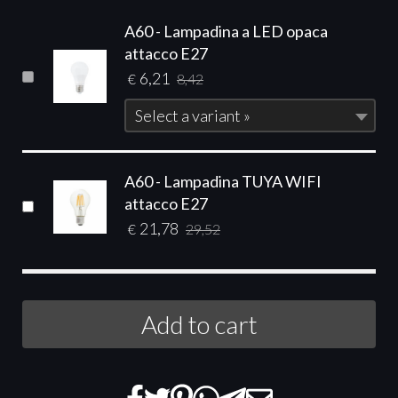
A60 - Lampadina a LED opaca
attacco E27
6,21
€
8,42
Select a variant »
A60 - Lampadina TUYA WIFI
attacco E27
21,78
€
29,52
Add to cart