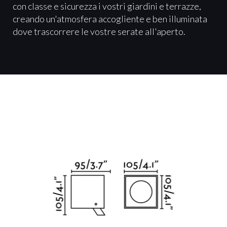
con classe e sicurezza i vostri giardini e terrazze,
creando un'atmosfera accogliente e ben illuminata
dove trascorrere le vostre serate all'aperto.