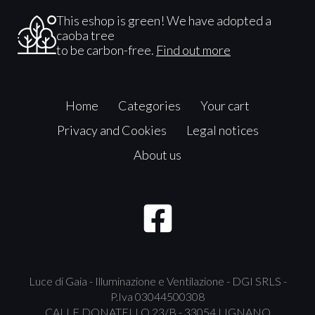
This eshop is green! We have adopted a
caoba tree
to be carbon-free.
Find out more
Home
Categories
Your cart
Privacy and Cookies
Legal notices
About us
Luce di Gaia - Illuminazione e Ventilazione - DGI SRLS -
P.Iva 03044500308
CALLE DONATELLO 23/B - 33054 LIGNANO