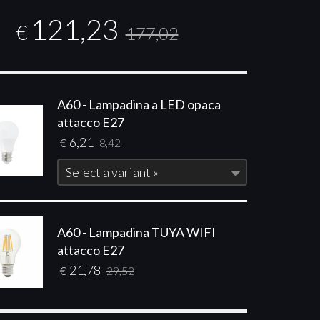
121,23
€
177,02
A60 - Lampadina a LED opaca
attacco E27
6,21
€
8,42
Select a variant »
A60 - Lampadina TUYA WIFI
attacco E27
21,78
€
29,52