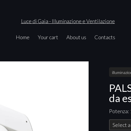
Home
Your cart
About us
Contacts
illuminazi
PALS
da e
Potenza:
Select a