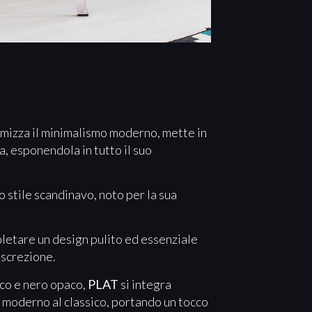
omizza il minimalismo moderno, mette in
a, esponendola in tutto il suo
 stile scandinavo, noto per la sua
.
pletare un design pulito ed essenziale
iscrezione.
aco e nero opaco,
PLAT
si integra
l moderno al classico, portando un tocco