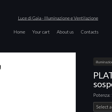
Home
Your cart
About us
Contacts
illuminazi
PLAT
sosp
Potenza:
Select a