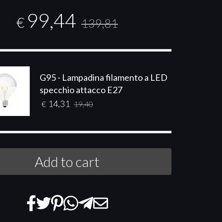
99,44
€
139,81
G95 - Lampadina filamento a LED
specchio attacco E27
14,31
€
19,40
Add to cart