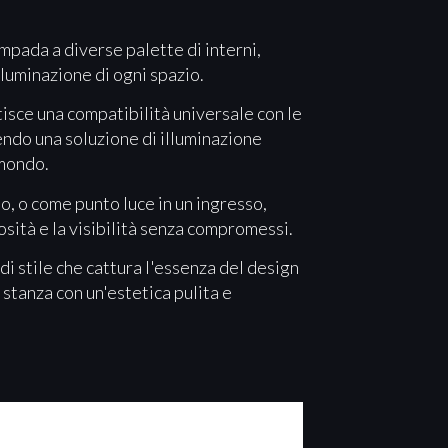
ampada a diverse palette di interni,
lluminazione di ogni spazio.
isce una compatibilità universale con le
endo una soluzione di illuminazione
l mondo.
to, o come punto luce in un ingresso,
osità e la visibilità senza compromessi.
di stile che cattura l'essenza del design
 stanza con un'estetica pulita e