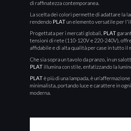
di raffinatezza contemporanea.
La scelta dei colori permette di adattare la l
rendendo
PLAT
un elemento versatile per l'i
Progettata per i mercati globali,
PLAT
garant
tensioni di rete (110-120V e 220-240V), offr
affidabile e di alta qualità per case in tutto i
Che sia sopra un tavolo da pranzo, in un salot
PLAT
illumina con stile, enfatizzando la lumin
PLAT
è più di una lampada, è un'affermazione 
minimalista, portando luce e carattere in ogni
moderna.