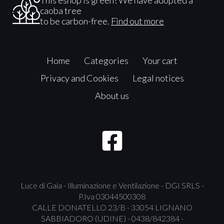
This eshop is green! We have adopted a
caoba tree
to be carbon-free.
Find out more
Home
Categories
Your cart
Privacy and Cookies
Legal notices
About us
Luce di Gaia - Illuminazione e Ventilazione - DGI SRLS -
P.Iva 03044500308
CALLE DONATELLO 23/B - 33054 LIGNANO
SABBIADORO (UDINE) - 0438/842384 -