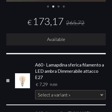
173,17
€
265,72
Available
A60 - Lamapdina sferica filamento a
LED ambra Dimmerabile attacco
E27
7,29
€
9,88
Select a variant »