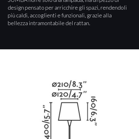
design pensato per arricchire gli spazi, rendendoli
più caldi, accoglienti e funzionali, grazie alla
bellezza intramontabile del rattan.