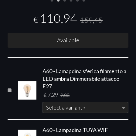
110,94
€
159,45
Available
A60 - Lamapdina sferica filamento a
LED ambra Dimmerabile attacco
E27
7,29
€
9,88
Select a variant »
A60 - Lampadina TUYA WIFI