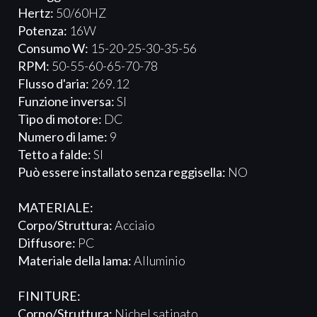
Hertz:
50/60HZ
Potenza:
16W
Consumo W:
15-20-25-30-35-56
RPM:
50-55-60-65-70-78
Flusso d'aria:
269.12
Funzione inversa:
SI
Tipo di motore:
DC
Numero di lame:
9
Tetto a falde:
SI
Può essere installato senza reggisella:
NO
MATERIALE:
Corpo/Struttura:
Acciaio
Diffusore:
PC
Materiale della lama:
Alluminio
FINITURE:
Corpo/Struttura:
Nichel satinato