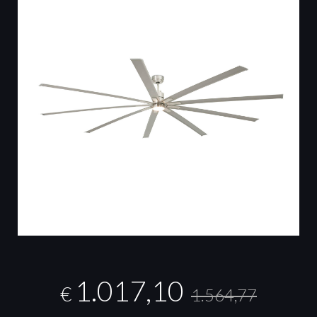
1.017,10
€
1.564,77