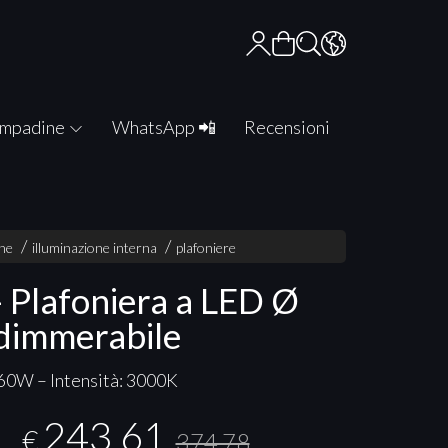
mpadine
WhatsApp 📲
Recensioni
one
illuminazione interna
plafoniere
- Plafoniera a LED Ø
dimmerabile
60W – Intensità: 3000K
243,61
€
374,78