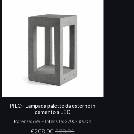
PILO - Lampada paletto da esterno in
cemento a LED
Potenza: 6W – Intensità: 2700/3000K
€
208,00
320,01