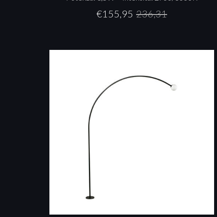
€
155,95
236,31