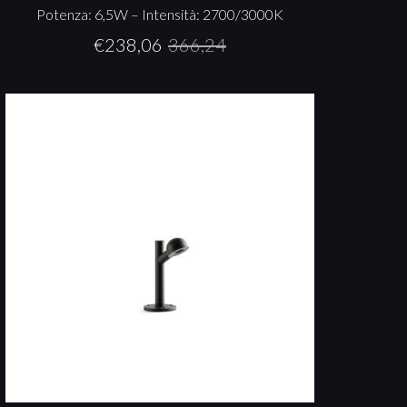
Potenza: 6,5W – Intensità: 2700/3000K
€
238,06
366,24