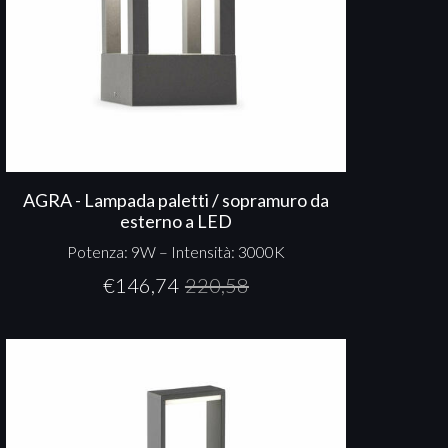
AGRA - Lampada paletti / sopramuro da
esterno a LED
Potenza: 9W – Intensità: 3000K
€
146,74
220,58