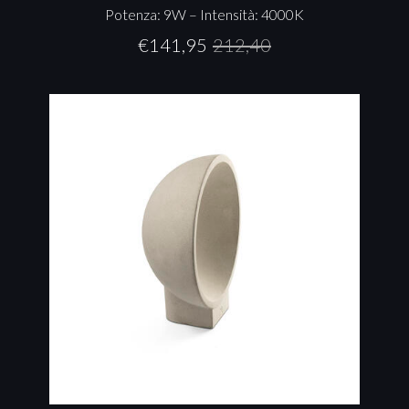
Potenza: 9W – Intensità: 4000K
€
141,95
212,40