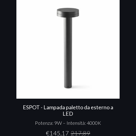
ESPOT - Lampada paletto da esterno a
LED
Potenza: 9W – Intensità: 4000K
€
145,17
217,89