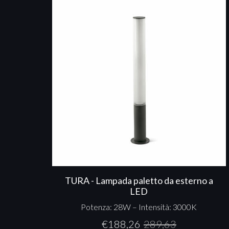
TURA - Lampada paletto da esterno a
LED
Potenza: 28W – Intensità: 3000K
€
188,26
289,63