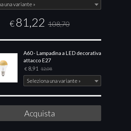
a una variante »
81,22
€
108,70
A60 - Lampadina a LED decorativa
attacco E27
8,91
€
12,08
Seleziona una variante »
Acquista