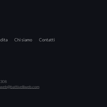
ndita
Chi siamo
Contatti
00308
web@battivelliweb.com