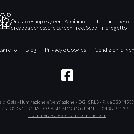
Questo eshop è green! Abbiamo adottato un albero
di caoba per essere carbon-free.
Scopri il progetto
 carrello
Blog
Privacy e Cookies
Condizioni di ve
 di Gaia - Illuminazione e Ventilazione - DGI SRLS - P.Iva 030445
B - 33054 LIGNANO SABBIADORO (UDINE) - 0438/842384 -
Ecommerce creato con
Scontrino.com