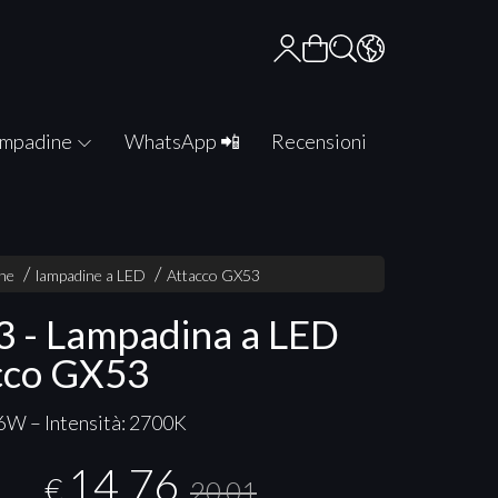
mpadine
WhatsApp 📲
Recensioni
one
lampadine a LED
Attacco GX53
 - Lampadina a LED
cco GX53
6W – Intensità: 2700K
14,76
€
20,01