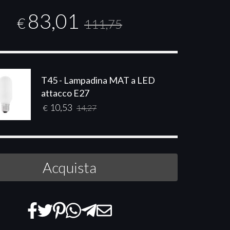
83,01
€
111,75
T45 - Lampadina MAT a LED
attacco E27
10,53
€
14,27
Acquista