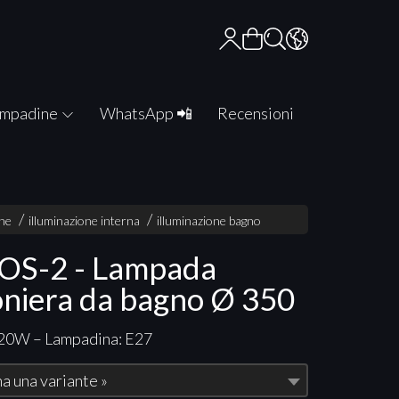
mpadine
WhatsApp 📲
Recensioni
one
illuminazione interna
illuminazione bagno
S-2 - Lampada
oniera da bagno Ø 350
 20W – Lampadina: E27
a una variante »