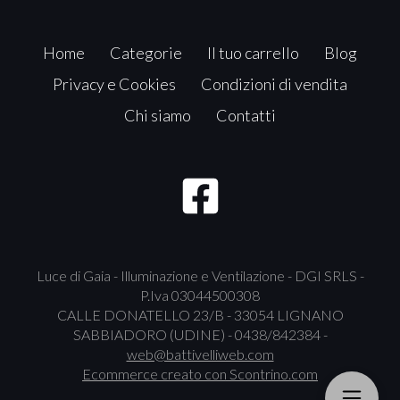
Home
Categorie
Il tuo carrello
Blog
Privacy e Cookies
Condizioni di vendita
Chi siamo
Contatti
Luce di Gaia - Illuminazione e Ventilazione - DGI SRLS -
P.Iva 03044500308
CALLE DONATELLO 23/B - 33054 LIGNANO
SABBIADORO (UDINE) - 0438/842384 -
web@battivelliweb.com
Ecommerce creato con
Scontrino.com