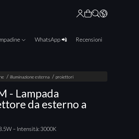
mpadine
WhatsApp 📲
Recensioni
one
illuminazione esterna
proiettori
M - Lampada
ettore da esterno a
8.5W – Intensità: 3000K