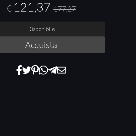
121,37
€
177,27
Disponibile
Acquista