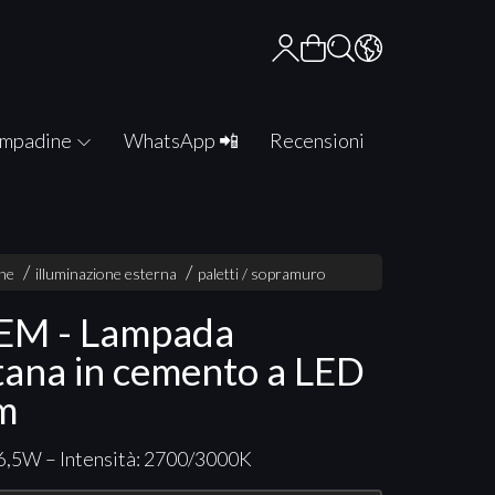
mpadine
WhatsApp 📲
Recensioni
one
illuminazione esterna
paletti / sopramuro
EM - Lampada
tana in cemento a LED
m
6,5W – Intensità: 2700/3000K