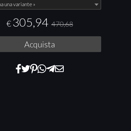
a una variante »
305,94
€
470,68
Acquista