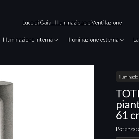
Illuminazione interna
Illuminazione esterna
La
illuminazi
TOT
pian
61 c
Potenza: 