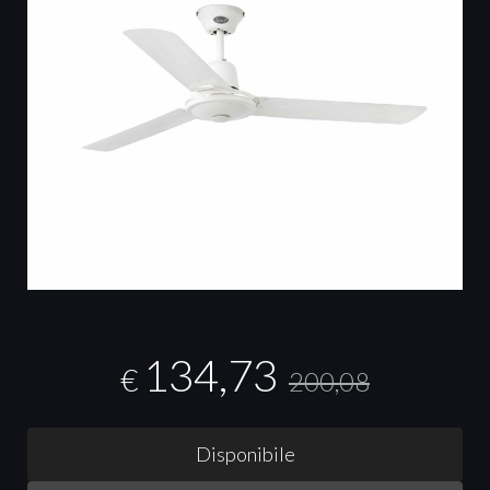
134,73
€
200,08
Disponibile