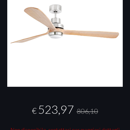
523,97
€
806,10
Non disponibile, contattaci per maggiori dettagli