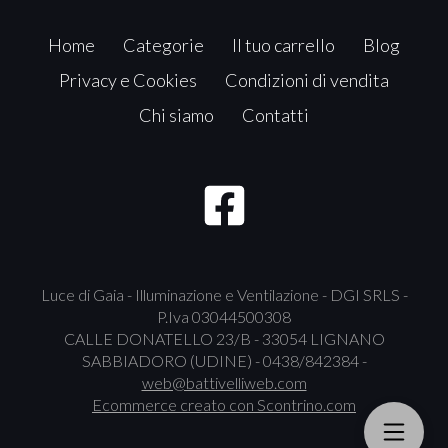
Home
Categorie
Il tuo carrello
Blog
Privacy e Cookies
Condizioni di vendita
Chi siamo
Contatti
Luce di Gaia - Illuminazione e Ventilazione - DGI SRLS -
P.Iva 03044500308
CALLE DONATELLO 23/B - 33054 LIGNANO
SABBIADORO (UDINE) - 0438/842384 -
web@battivelliweb.com
Ecommerce creato con
Scontrino.com