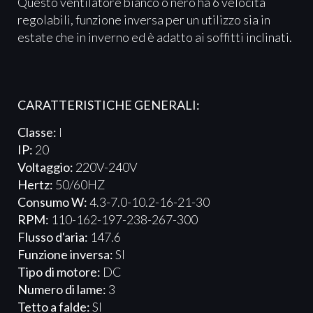
Questo ventilatore bianco o nero ha 6 velocità
regolabili, funzione inversa per un utilizzo sia in
estate che in inverno ed è adatto ai soffitti inclinati.
CARATTERISTICHE GENERALI:
Classe:
I
IP:
20
Voltaggio:
220V-240V
Hertz:
50/60HZ
Consumo W:
4.3-7.0-10.2-16-21-30
RPM:
110-162-197-238-267-300
Flusso d'aria:
147.6
Funzione inversa:
SI
Tipo di motore:
DC
Numero di lame:
3
Tetto a falde:
SI