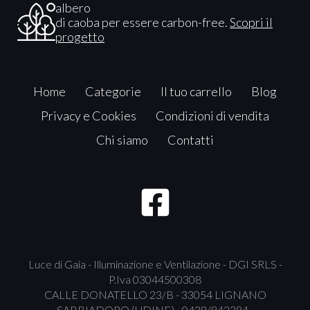
albero
di caoba per essere carbon-free.
Scopri il
progetto
Home
Categorie
Il tuo carrello
Blog
Privacy e Cookies
Condizioni di vendita
Chi siamo
Contatti
Luce di Gaia - Illuminazione e Ventilazione - DGI SRLS -
P.Iva 03044500308
CALLE DONATELLO 23/B - 33054 LIGNANO
SABBIADORO (UDINE) - 0438/842384 -