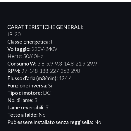
​CARATTERISTICHE GENERALI:
IP:
20
Classe Energetica:
I
Voltaggio:
220V-240V
Hertz:
50/60Hz
Consumo W:
3.8-5.9-9.3-14.8-21.9-29.9
RPM:
97-148-188-227-262-290
Flusso d'aria (m3/min):
124.4
Funzione inversa:
Si
Tipo di motore:
DC
No. di lame:
3
Lame reversibili:
Si
Tetto a falde:
No
Può essere installato senza reggisella:
No