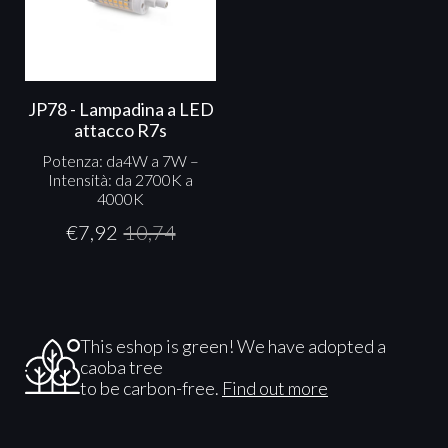
JP78 - Lampadina a LED
attacco R7s
Potenza: da4W a 7W –
Intensità: da 2700K a
4000K
€
7,92
10,74
This eshop is green! We have adopted a
caoba tree
to be carbon-free.
Find out more