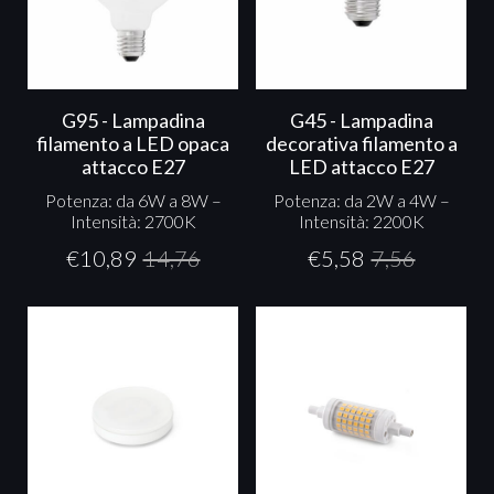
G95 - Lampadina
G45 - Lampadina
filamento a LED opaca
decorativa filamento a
attacco E27
LED attacco E27
Potenza: da 6W a 8W –
Potenza: da 2W a 4W –
Intensità: 2700K
Intensità: 2200K
€
10,89
14,76
€
5,58
7,56