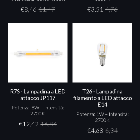
€
8,46
11,47
€
3,51
4,76
R7S - Lampadina a LED
T26 - Lampadina
attacco JP117
filamento a LED attacco
E14
Potenza: 8W – Intensità:
2700K
Potenza: 1W – Intensità:
2700K
€
12,42
16,84
€
4,68
6,34