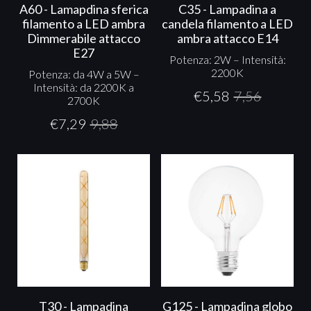
A60 - Lamapdina sferica
C35 - Lampadina a
filamento a LED ambra
candela filamento a LED
Dimmerabile attacco
ambra attacco E14
E27
Potenza: 2W – Intensità:
2200K
Potenza: da 4W a 5W –
Intensità: da 2200K a
€
5,58
7,56
2700K
€
7,29
9,88
T30 - Lampadina
G125 - Lampadina globo