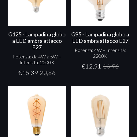
G125 - Lampadina globo
G95 - Lampadina globo a
a LED ambra attacco
LED ambra attacco E27
E27
Potenza: 4W – Intensità:
2200K
Potenza: da 4W a 5W –
Intensità: 2200K
€
12,51
16,96
€
15,39
20,86