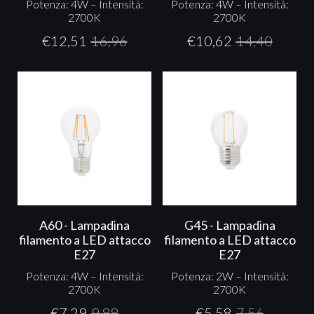
Potenza: 4W – Intensità:
Potenza: 4W – Intensità:
2700K
2700K
€
12,51
16,96
€
10,62
14,40
A60 - Lampadina
G45 - Lampadina
filamento a LED attacco
filamento a LED attacco
E27
E27
Potenza: 4W – Intensità:
Potenza: 2W – Intensità:
2700K
2700K
€
7,29
9,88
€
5,58
7,56