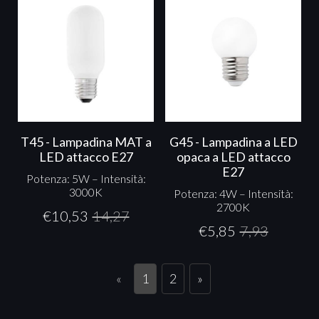
T45 - Lampadina MAT a
G45 - Lampadina a LED
LED attacco E27
opaca a LED attacco
E27
Potenza: 5W – Intensità:
3000K
Potenza: 4W – Intensità:
2700K
€
10,53
14,27
€
5,85
7,93
«
1
2
»