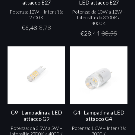
attacco E27
LED attacco E27
Potenza: 12W – Intensità:
Potenza: da 10W a 12W –
2700K
Intensità: da 3000K a
4000K
€
6,48
8,78
€
28,44
38,55
G9 - Lampadina a LED
G4 - Lampadina a LED
attacco G9
attacco G4
Potenza: da 3.5W a 5W –
Potenza: 1,6W – Intensità:
Intensità: 2700K a 4000K
3000K