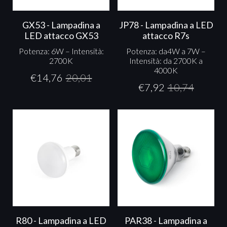
GX53 - Lampadina a
JP78 - Lampadina a LED
LED attacco GX53
attacco R7s
Potenza: 6W – Intensità:
Potenza: da4W a 7W –
2700K
Intensità: da 2700K a
4000K
€
14,76
20,01
€
7,92
10,74
R80 - Lampadina a LED
PAR38 - Lampadina a