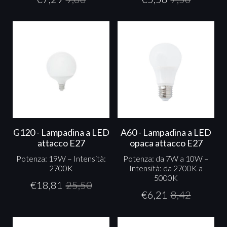
G120 - Lampadina a LED
A60 - Lampadina a LED
attacco E27
opaca attacco E27
Potenza: 19W – Intensità:
Potenza: da 7W a 10W –
2700K
Intensità: da 2700K a
5000K
€
18,81
25,50
€
6,21
8,42