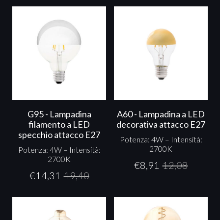
G95 - Lampadina
A60 - Lampadina a LED
filamento a LED
decorativa attacco E27
specchio attacco E27
Potenza: 4W – Intensità:
2700K
Potenza: 4W – Intensità:
2700K
€
8,91
12,08
€
14,31
19,40