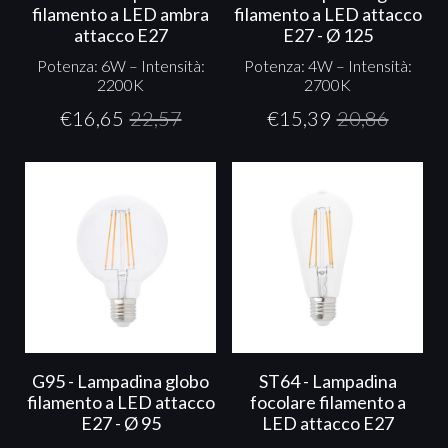
filamento a LED ambra
filamento a LED attacco
attacco E27
E27 - Ø 125
Potenza: 6W – Intensità:
Potenza: 4W – Intensità:
2200K
2700K
€
16,65
22,57
€
15,39
20,86
G95 - Lampadina globo
ST64 - Lampadina
filamento a LED attacco
focolare filamento a
E27 - Ø 95
LED attacco E27