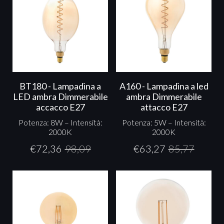
BT180 - Lampadina a
A160 - Lampadina a led
LED ambra Dimmerabile
ambra Dimmerabile
accacco E27
attacco E27
Potenza: 8W – Intensità:
Potenza: 5W – Intensità:
2000K
2000K
€
72,36
98,09
€
63,27
85,77