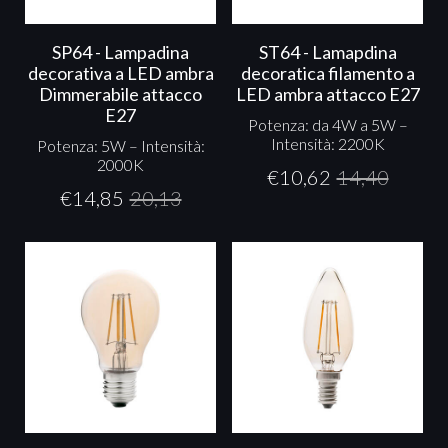
SP64 - Lampadina
ST64 - Lamapdina
decorativa a LED ambra
decoratica filamento a
Dimmerabile attacco
LED ambra attacco E27
E27
Potenza: da 4W a 5W –
Intensità: 2200K
Potenza: 5W – Intensità:
2000K
€
10,62
14,40
€
14,85
20,13